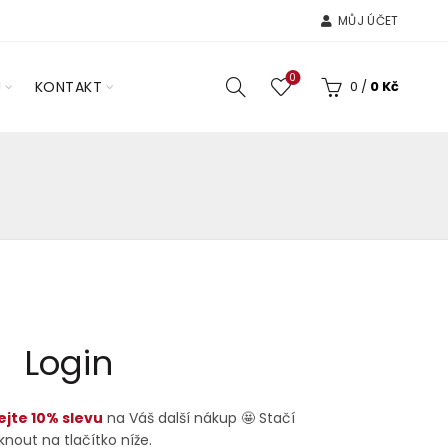
MŮJ ÚČET
0
U
KONTAKT
0
/
0
Kč
Login
ejte 10% slevu
na Váš další nákup 🤩 Stačí
iknout na tlačítko níže.