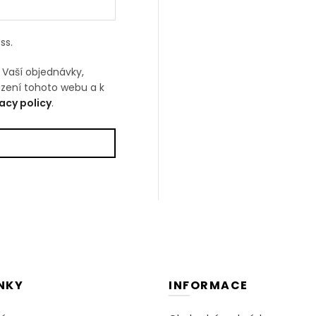
ss.
 Vaší objednávky,
ázení tohoto webu a k
acy policy
.
NKY
INFORMACE