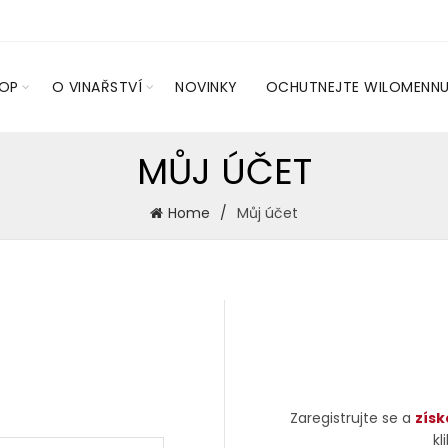
HOP
O VINAŘSTVÍ
NOVINKY
OCHUTNEJTE WILOMENN
MŮJ ÚČET
Home
Můj účet
Zaregistrujte se a
získ
kl